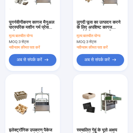
हमारे बारे में
कारखाना भ्रमण
पुनर्नवीनीकरण कागज मैनुअल
लुगदी फूस का उत्पादन करने
पारस्परिक मशीन गर्म प्रेस
के लिए अपशिष्ट कागज
गुणवत्ता नियंत्रण
मशीन
पुनर्नवीनीकरण पारस्परिक
मूल्य:
बातचीत योग्य
मूल्य:
बातचीत योग्य
मशीन
MOQ:
3 सेट्स
MOQ:
3 सेट्स
संपर्क करें
नवीनतम कीमत पता करें
नवीनतम कीमत पता करें
एक उद्धरण की विनती करे
अब से संपर्क करें
अब से संपर्क करें
पेपर पल्प मोल्डिंग मशीनरी
पल्प मोल्डिंग क्लैमशेल लंच बॉक्स मशीन
गन्ना खोई प्लेट बनाने की मशीन
स्वचालित फाइनरी पल्प फाइबर पैकेजिंग मशीन
इलेक्ट्रॉनिक उपकरण पैकेज
स्वचालित गेहूं के भूसे अक्षय