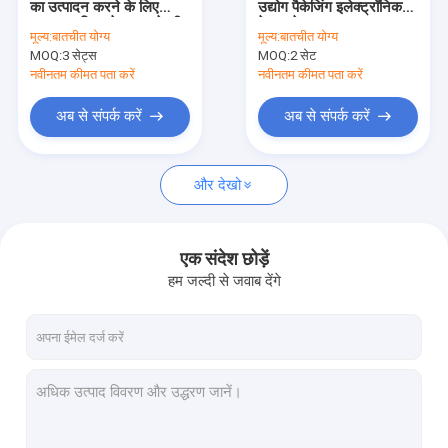
का उत्पादन करने के लिए
उद्योग पैकेजिंग इलेक्ट्रॉनिक
बेकार कागज वितरण पैकिंग मशीन की रक्षा
अक्षय अपशिष्ट पेपर बनाने की
पेपर ट्रे उत्पादन लाइन
मूल्य:
बातचीत योग्य
मूल्य:
बातचीत योग्य
मशीन
MOQ:
लुगदी सुखाने की मशीन
3 सेट्स
MOQ:
2 सेट
नवीनतम कीमत पता करें
नवीनतम कीमत पता करें
गर्म दबाने की मशीन
अब से संपर्क करें
अब से संपर्क करें
पेपर पल्प सहायक उपकरण
और देखो
लुगदी से बने उत्पाद
एक संदेश छोड़ें
हम जल्दी से जवाब देंगे