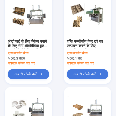
ऑटो पार्ट के लिए पैकेज बनाने
शॉक एब्जॉर्प्शन पेपर ट्रे का
के लिए सेमी ऑटोमैटिक वुड
उत्पादन करने के लिए
पल्प रेसीप्रोकेटिंग मशीन
स्वचालित प्लास्टिक
मूल्य:
बातचीत योग्य
मूल्य:
बातचीत योग्य
रिसीप्रोकेटिंग बनाने की मशीन
MOQ:
3 सेट्स
MOQ:
1 सेट
बदलें
नवीनतम कीमत पता करें
नवीनतम कीमत पता करें
अब से संपर्क करें
अब से संपर्क करें
घर
उत्पादों
वीडियो