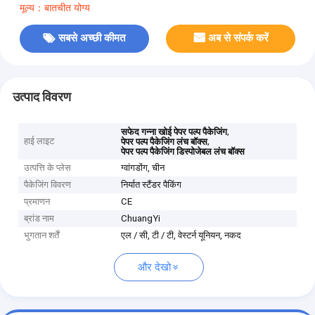
मूल्य：बातचीत योग्य
सबसे अच्छी कीमत
अब से संपर्क करें
उत्पाद विवरण
,
सफेद गन्ना खोई पेपर पल्प पैकेजिंग
हाई लाइट
,
पेपर पल्प पैकेजिंग लंच बॉक्स
पेपर पल्प पैकेजिंग डिस्पोजेबल लंच बॉक्स
उत्पत्ति के प्लेस
ग्वांगडोंग, चीन
पैकेजिंग विवरण
निर्यात स्टैंडर पैकिंग
प्रमाणन
CE
ब्रांड नाम
ChuangYi
भुगतान शर्तें
एल / सी, टी / टी, वेस्टर्न यूनियन, नकद
और देखो