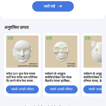
जारी रखें
अनुशंसित उत्पाद
सफेद DIY फुल फेस मास्क
पर्यावरण के अनुकूल
पर्यावरण के अनुकूल
पार्टी फेस मास्क पल्प मटेरियल
बायोडिग्रेडेबल पल्प मोल्ड
बायोडिग्रेडेबल पल्प म
पेंट करने योग्य पेपर मास्क
बिललेट मास्क ड्रॉवेबल
एनिमल मास्क, हेलोव
हैलोवीन के लिए
स्प्रेइंग हेलोवीन समारोह के
समारोहों के लिए कस्
लिए संसाधित
ड्रॉएबल और स्प्रे कर
सबसे अच्छी कीमत
सबसे अच्छी कीमत
सबसे अच्छी 