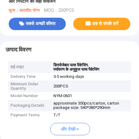
और निपटान का सही संयोजन
मूल्य：बातचीत योग्य
MOQ：200PCS
सबसे अच्छी कीमत
अब से संपर्क करें
उत्पाद विवरण
,
डिस्पोजेबल पल्स पैकेजिंग
हाई लाइट
पर्यावरण के अनुकूल पल्स पैकेजिंग
Delivery Time
3-5 working days
Minimum Order
200PCS
Quantity
Model Number
NYM-0601
approximate 350pcs/carton, carton
Packaging Details
package size: 540*380*290mm
Payment Terms
T/T
और देखो