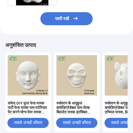
जारी रखें
अनुशंसित उत्पाद
सफेद DIY फुल फेस मास्क
पर्यावरण के अनुकूल
पर्यावरण के अनुकूल
पार्टी फेस मास्क पल्प मटेरियल
बायोडिग्रेडेबल पल्प मोल्ड
बायोडिग्रेडेबल पल्प म
पेंट करने योग्य पेपर मास्क
बिललेट मास्क ड्रॉवेबल
एनिमल मास्क, हेलोव
हैलोवीन के लिए
स्प्रेइंग हेलोवीन समारोह के
समारोहों के लिए कस्
लिए संसाधित
ड्रॉएबल और स्प्रे कर
सबसे अच्छी कीमत
सबसे अच्छी कीमत
सबसे अच्छी 