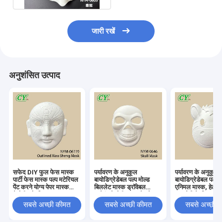
जारी रखें
अनुशंसित उत्पाद
सफेद DIY फुल फेस मास्क
पर्यावरण के अनुकूल
पर्यावरण के अनुकूल
पार्टी फेस मास्क पल्प मटेरियल
बायोडिग्रेडेबल पल्प मोल्ड
बायोडिग्रेडेबल पल्प म
पेंट करने योग्य पेपर मास्क
बिललेट मास्क ड्रॉवेबल
एनिमल मास्क, हेलोव
हैलोवीन के लिए
स्प्रेइंग हेलोवीन समारोह के
समारोहों के लिए कस्
लिए संसाधित
ड्रॉएबल और स्प्रे कर
सबसे अच्छी कीमत
सबसे अच्छी कीमत
सबसे अच्छी 