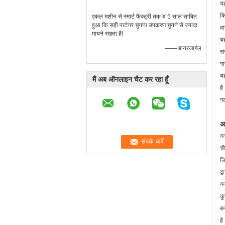
यह
कि
एकल मशीन से स्मार्ट फैक्ट्री तक ¥ 5 साल साबित
हुआ कि सही पार्टनर चुनना उपकरण चुनने से ज्यादा
वा
मायने रखता है!
यह
—— बायरजार्गल
सं
गा
यह
मैं अब ऑनलाइन चैट कर रहा हूँ
है
गठ
अ
गन
ची
लि
द्
गन
कु
बन
है