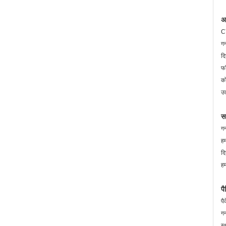
अ
CY
गन
दि
फॉ
को
उत
स
गन
हम
दि
हम
प
पै
गन
स्