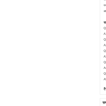
गन
आम
सा
Q1
A1
Q2
A2
Q3
A3
Q4
A4
Q5
A5
टै
सम