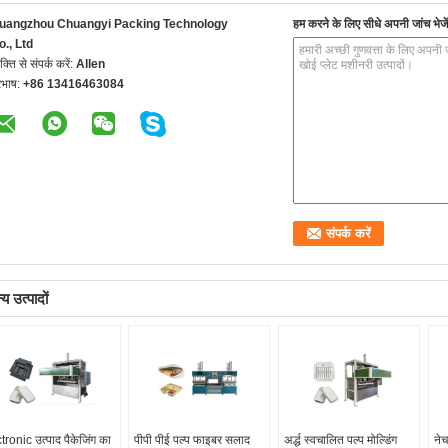
uangzhou Chuangyi Packing Technology
हम करने के लिए सीधे अपनी जांच भेजें
o., Ltd
यक्ति से संपर्क करें:
Allen
रभाष:
+86 13416463084
य उत्पादों
tronic उत्पाद पैकेजिंग का
पीपी पीई पल्प फाइबर सलाद
अर्द्ध स्वचालित पल्प मोल्डिंग
नेच